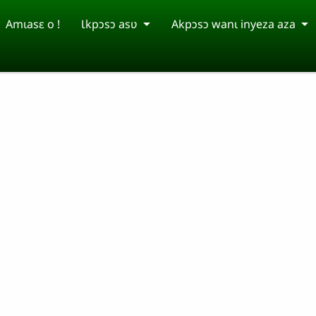
Amɩasɛ o !
Ɩkpɔsɔ asʋ
Akpɔsɔ wanɩ inyeza aza