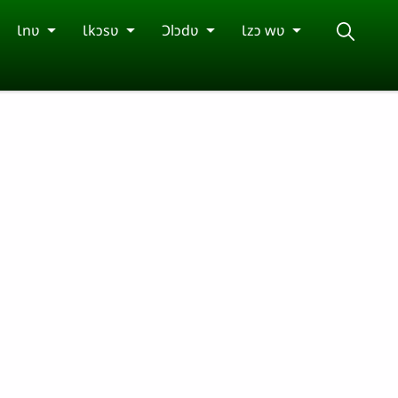
Ɩnʋ
Ɩkɔsʋ
Ɔlɔdʋ
Ɩzɔ wʋ