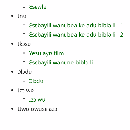
Ɛsɛwle
Ɩnʋ
Ɛsɛbayili wanɩ bʋa kʋ adʋ biblǝ li - 1
Ɛsɛbayili wanɩ bʋa kʋ adʋ biblǝ li - 2
Ɩkɔsʋ
Yesu ayʋ film
Ɛsɛbayili wanɩ nʋ biblǝ li
Ɔlɔdʋ
Ɔlɔdʋ
Ɩzɔ wʋ
Izɔ wʋ
Uwolowusɛ azɔ